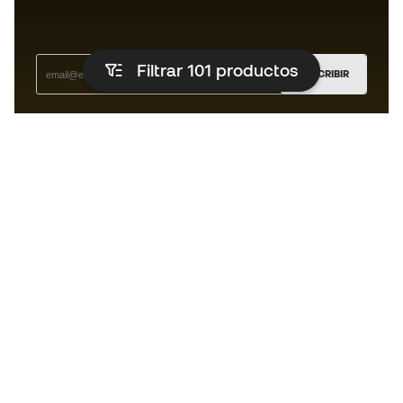
Filtrar 101
productos
SUSCRIBIR
Acepto recibir comunicaciones personalizadas para mi
según la
Política de privacidad
de Sports Emotion.
La App
para los que viven el basket
de forma diferente.