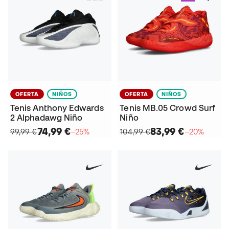
OFERTA
NIÑOS
OFERTA
NIÑOS
Tenis Anthony Edwards
Tenis MB.05 Crowd Surf
2 Alphadawg Niño
Niño
74,99 €
83,99 €
99,99 €
−25%
104,99 €
−20%