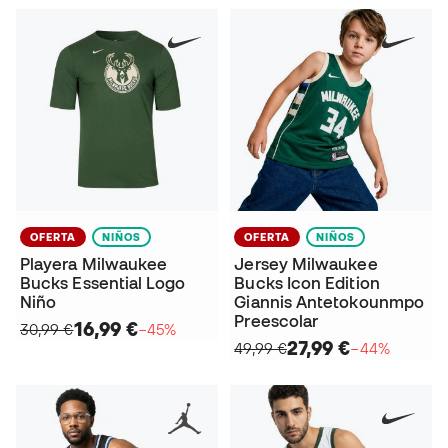
OFERTA
NIÑOS
OFERTA
NIÑOS
Playera Milwaukee
Jersey Milwaukee
Bucks Essential Logo
Bucks Icon Edition
Niño
Giannis Antetokounmpo
Preescolar
16,99 €
30,99 €
−45%
27,99 €
49,99 €
−44%