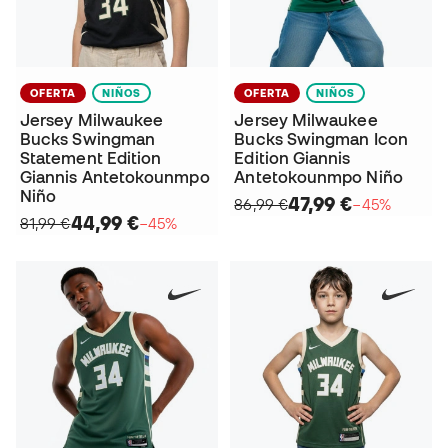
OFERTA
NIÑOS
OFERTA
NIÑOS
Jersey Milwaukee
Jersey Milwaukee
Bucks Swingman
Bucks Swingman Icon
Statement Edition
Edition Giannis
Giannis Antetokounmpo
Antetokounmpo Niño
Niño
47,99 €
86,99 €
−45%
44,99 €
81,99 €
−45%