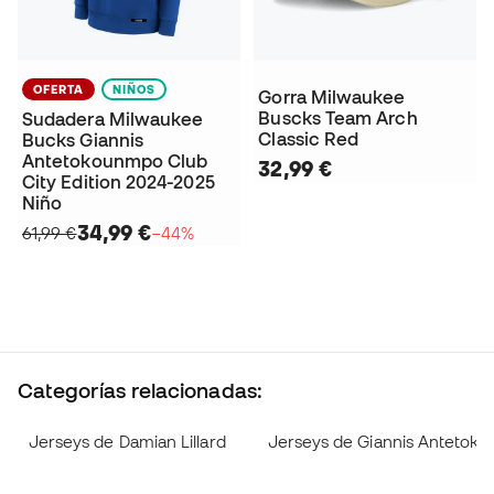
OFERTA
NIÑOS
Gorra Milwaukee
Buscks Team Arch
Sudadera Milwaukee
Classic Red
Bucks Giannis
Antetokounmpo Club
32,99 €
City Edition 2024-2025
Niño
34,99 €
61,99 €
−44%
Categorías relacionadas:
Jerseys de Damian Lillard
Jerseys de Giannis Antetok