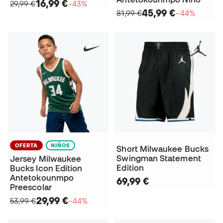
16,99 €
29,99 €
−43%
45,99 €
81,99 €
−44%
OFERTA
NIÑOS
Short Milwaukee Bucks
Swingman Statement
Jersey Milwaukee
Edition
Bucks Icon Edition
Antetokounmpo
69,99 €
Preescolar
29,99 €
53,99 €
−44%