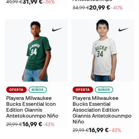
31,99 €
49,99 €
−36%
20,99 €
34,99 €
−40%
OFERTA
NIÑOS
OFERTA
NIÑOS
Playera Milwaukee
Playera Milwaukee
Bucks Essential Icon
Bucks Essential
Edition Giannis
Association Edition
Antetokounmpo Niño
Giannis Antetokounmpo
Niño
16,99 €
29,99 €
−43%
16,99 €
29,99 €
−43%