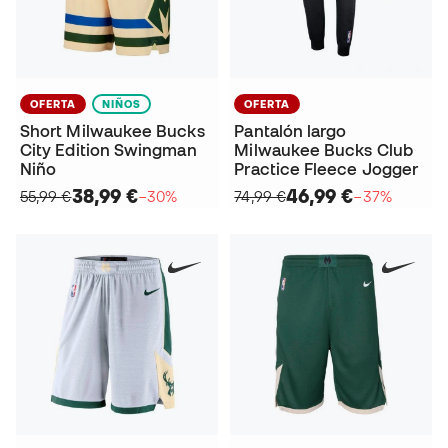
OFERTA
NIÑOS
OFERTA
Short Milwaukee Bucks
Pantalón largo
City Edition Swingman
Milwaukee Bucks Club
Niño
Practice Fleece Jogger
38,99 €
46,99 €
55,99 €
−30%
74,99 €
−37%