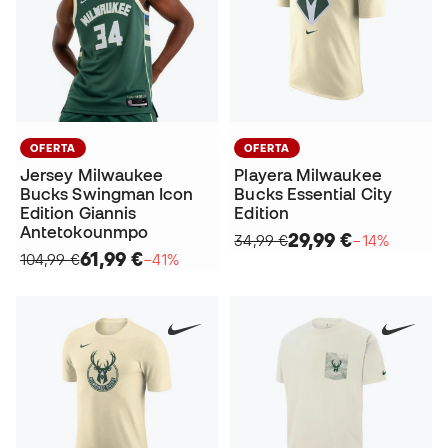
OFERTA
OFERTA
Jersey Milwaukee
Playera Milwaukee
Bucks Swingman Icon
Bucks Essential City
Edition Giannis
Edition
Antetokounmpo
29,99 €
34,99 €
−14%
61,99 €
104,99 €
−41%