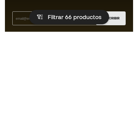
Filtrar 66
productos
SUSCRIBIR
Acepto recibir comunicaciones personalizadas para mi
según la
Política de privacidad
de Sports Emotion.
La App
para los que viven el basket
de forma diferente.