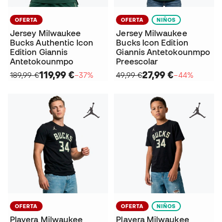
OFERTA
OFERTA
NIÑOS
Jersey Milwaukee
Jersey Milwaukee
Bucks Authentic Icon
Bucks Icon Edition
Edition Giannis
Giannis Antetokounmpo
Antetokounmpo
Preescolar
119,99 €
27,99 €
189,99 €
−37%
49,99 €
−44%
OFERTA
OFERTA
NIÑOS
Playera Milwaukee
Playera Milwaukee