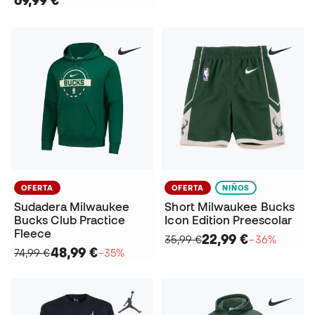
69,99 €
OFERTA
OFERTA
NIÑOS
Sudadera Milwaukee
Short Milwaukee Bucks
Bucks Club Practice
Icon Edition Preescolar
Fleece
22,99 €
35,99 €
−36%
48,99 €
74,99 €
−35%