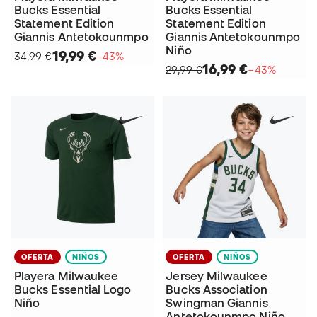
Bucks Essential
Bucks Essential
Statement Edition
Statement Edition
Giannis Antetokounmpo
Giannis Antetokounmpo
Niño
19,99 €
34,99 €
−43%
16,99 €
29,99 €
−43%
OFERTA
NIÑOS
OFERTA
NIÑOS
Playera Milwaukee
Jersey Milwaukee
Bucks Essential Logo
Bucks Association
Niño
Swingman Giannis
Antetokounmpo Niño