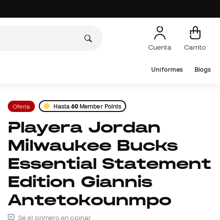
Cuenta
Carrito
Uniformes
Blogs
Oferta
Hasta
60
Member Points
Playera Jordan
Milwaukee Bucks
Essential Statement
Edition Giannis
Antetokounmpo
Sé el primero en opinar