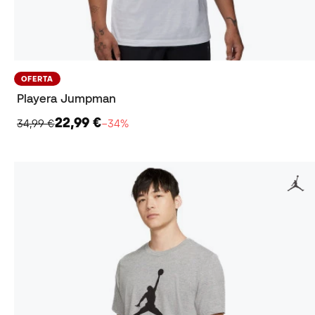
OFERTA
Playera Jumpman
22,99 €
34,99 €
−34%