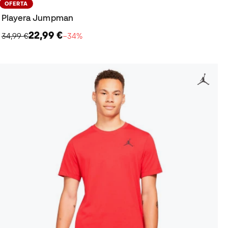
OFERTA
Playera Jumpman
22,99 €
34,99 €
−34%