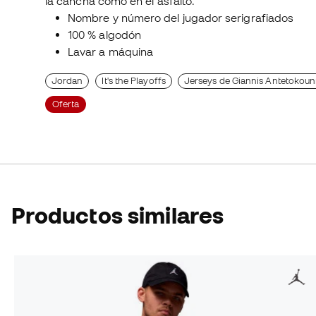
la cancha como en el asfalto.
Nombre y número del jugador serigrafiados
100 % algodón
Lavar a máquina
Jordan
It's the Playoffs
Jerseys de Giannis Antetoko
Oferta
Productos similares