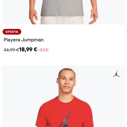
OFERTA
Playera Jumpman
18,99 €
34,99 €
−46%