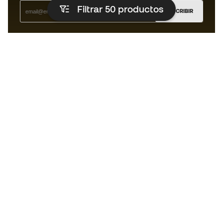
Filtrar 50
productos
SUSCRIBIR
Acepto recibir comunicaciones personalizadas para mi
según la
Política de privacidad
de Sports Emotion.
La App
para los que viven el basket
de forma diferente.
¿Te ayudamos?