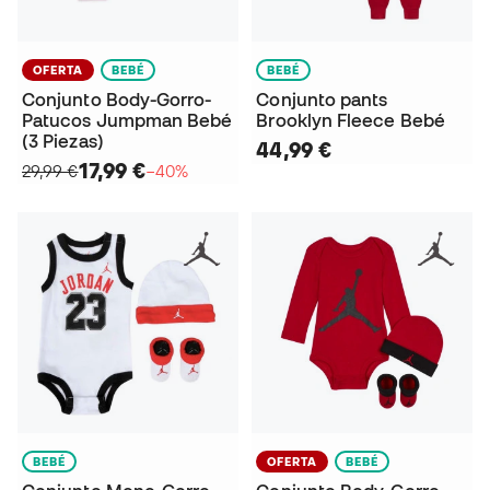
OFERTA
BEBÉ
BEBÉ
Conjunto Body-Gorro-
Conjunto pants
Patucos Jumpman Bebé
Brooklyn Fleece Bebé
(3 Piezas)
44,99 €
17,99 €
29,99 €
−40%
BEBÉ
OFERTA
BEBÉ