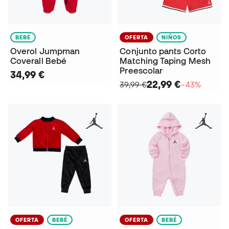
BEBÉ
OFERTA
NIÑOS
Overol Jumpman
Conjunto pants Corto
Coverall Bebé
Matching Taping Mesh
Preescolar
34,99 €
22,99 €
39,99 €
−43%
OFERTA
BEBÉ
OFERTA
BEBÉ