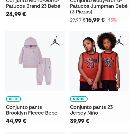
Conjunto Mono-Gorro-
Conjunto Body-Gorro-
Patucos Brand 23 Bebé
Patucos Jumpman Bebé
(3 Piezas)
24,99 €
16,99 €
29,99 €
−43%
BEBÉ
NIÑOS
Conjunto pants
Conjunto pants 23
Brooklyn Fleece Bebé
Jersey Niño
44,99 €
39,99 €