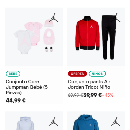
BEBÉ
OFERTA
NIÑOS
Conjunto Core
Conjunto pants Air
Jumpman Bebé (5
Jordan Tricot Niño
Piezas)
39,99 €
69,99 €
−43%
44,99 €