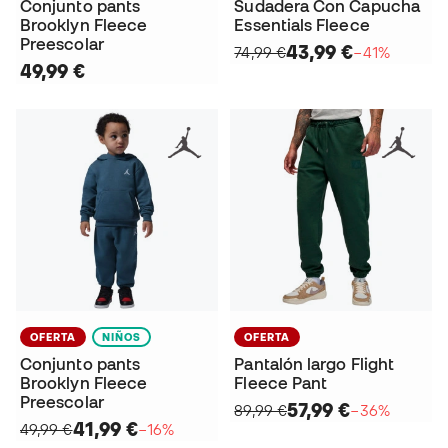
Conjunto pants
Sudadera Con Capucha
Brooklyn Fleece
Essentials Fleece
Preescolar
43,99 €
74,99 €
−41%
49,99 €
OFERTA
NIÑOS
OFERTA
Conjunto pants
Pantalón largo Flight
Brooklyn Fleece
Fleece Pant
Preescolar
57,99 €
89,99 €
−36%
41,99 €
49,99 €
−16%