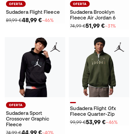
OFERTA
OFERTA
Sudadera Flight Fleece
Sudadera Brooklyn
Fleece Air Jordan 6
48,99 €
89,99 €
−46%
51,99 €
74,99 €
−31%
OFERTA
Sudadera Flight Gfx
Sudadera Sport
Fleece Quarter-Zip
Crossover Graphic
53,99 €
99,99 €
−46%
Fleece
44,99 €
74,99 €
−40%