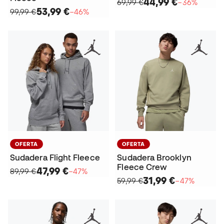
44,99 €
69,99 €
−36%
53,99 €
99,99 €
−46%
OFERTA
OFERTA
Sudadera Flight Fleece
Sudadera Brooklyn
Fleece Crew
47,99 €
89,99 €
−47%
31,99 €
59,99 €
−47%