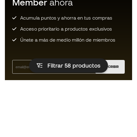
Member
ahora
Acumula puntos y ahorra en tus compras
Acceso prioritario a productos exclusivos
Únete a más de medio millón de miembros
Filtrar 58
productos
SUSCRIBIR
Acepto recibir comunicaciones personalizadas para mi
según la
Política de privacidad
de Sports Emotion.
La App
para los que viven el basket
de forma diferente.