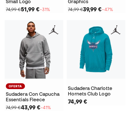
Small Logo
Graphics
51,99 €
39,99 €
74,99 €
−31%
74,99 €
−47%
OFERTA
Sudadera Charlotte
Hornets Club Logo
Sudadera Con Capucha
Essentials Fleece
74,99 €
43,99 €
74,99 €
−41%