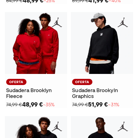
48,99 €
41,99 €
64,99 €
−25%
69,99 €
−40%
OFERTA
OFERTA
Sudadera Brooklyn
Sudadera Brookyln
Fleece
Graphics
48,99 €
51,99 €
74,99 €
−35%
74,99 €
−31%