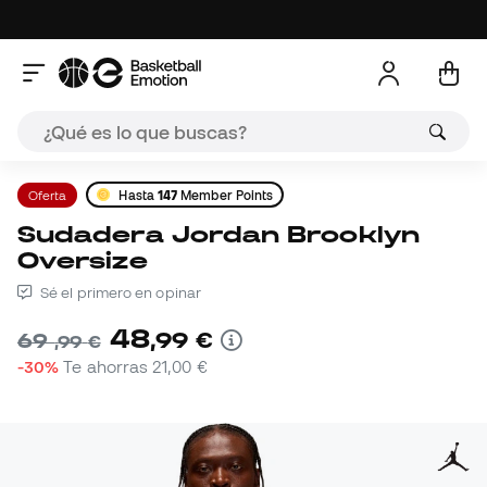
Oferta
Hasta
147
Member Points
Sudadera Jordan Brooklyn
Oversize
Sé el primero en opinar
48
,
99
€
69
,
99
€
-30%
Te ahorras
21,00 €