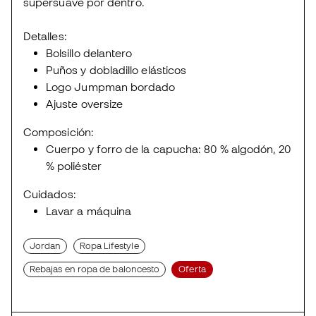
supersuave por dentro.
Detalles:
Bolsillo delantero
Puños y dobladillo elásticos
Logo Jumpman bordado
Ajuste oversize
Composición:
Cuerpo y forro de la capucha: 80 % algodón, 20
% poliéster
Cuidados:
Lavar a máquina
Jordan
Ropa Lifestyle
Rebajas en ropa de baloncesto
Oferta