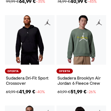
64,99 €
40,99 €
99,99 €
−35%
74,99 €
−45%
OFERTA
OFERTA
Sudadera Dri-Fit Sport
Sudadera Brooklyn Air
Crossover
Jordan 6 Fleece Crew
41,99 €
51,99 €
69,99 €
−40%
69,99 €
−26%