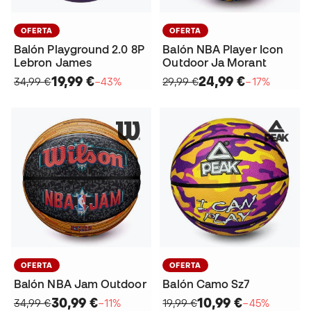
OFERTA
OFERTA
Balón Playground 2.0 8P
Balón NBA Player Icon
Lebron James
Outdoor Ja Morant
19,99 €
24,99 €
34,99 €
−43%
29,99 €
−17%
OFERTA
OFERTA
Balón NBA Jam Outdoor
Balón Camo Sz7
30,99 €
10,99 €
34,99 €
−11%
19,99 €
−45%