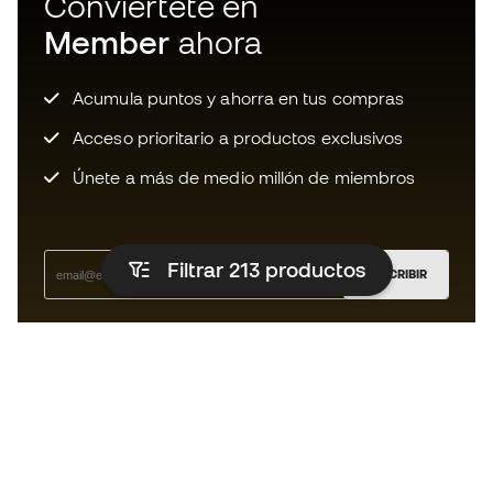
Conviértete en
Member
ahora
Acumula puntos y ahorra en tus compras
Acceso prioritario a productos exclusivos
Únete a más de medio millón de miembros
Filtrar 213
productos
SUSCRIBIR
Acepto recibir comunicaciones personalizadas para mi
según la
Política de privacidad
de Sports Emotion.
La App
para los que viven el basket
de forma diferente.