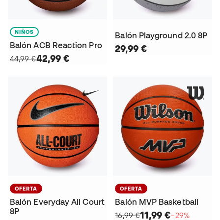
NIÑOS
Balón Playground 2.0 8P
Balón ACB Reaction Pro
29,99 €
42,99 €
44,99 €
OFERTA
OFERTA
Balón Everyday All Court
Balón MVP Basketball
8P
11,99 €
16,99 €
−29%