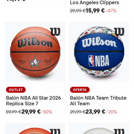
Los Angeles Clippers
15,99 €
29,99 €
−47%
OUTLET
OFERTA
Balón NBA All Star 2026
Balón NBA Team Tribute
Replica Size 7
All Team
29,99 €
23,99 €
59,99 €
−50%
29,99 €
−20%