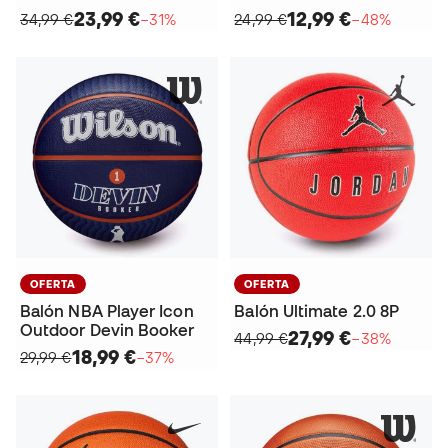
23,99 €
12,99 €
34,99 €
−31%
24,99 €
−48%
OFERTA
OFERTA
Balón NBA Player Icon
Balón Ultimate 2.0 8P
Outdoor Devin Booker
27,99 €
44,99 €
−38%
18,99 €
29,99 €
−37%