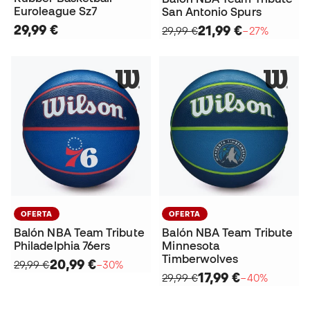
Euroleague Sz7
San Antonio Spurs
29,99 €
21,99 €
29,99 €
−27%
OFERTA
OFERTA
Balón NBA Team Tribute
Balón NBA Team Tribute
Philadelphia 76ers
Minnesota
Timberwolves
20,99 €
29,99 €
−30%
17,99 €
29,99 €
−40%