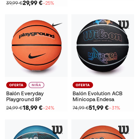
29,99 €
39,99 €
−25%
OFERTA
NIÑA
OFERTA
Balón Everyday
Balón Evolution ACB
Playground 8P
Minicopa Endesa
18,99 €
51,99 €
24,99 €
−24%
74,99 €
−31%