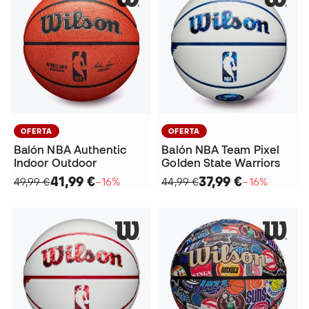
OFERTA
OFERTA
Balón NBA Authentic
Balón NBA Team Pixel
Indoor Outdoor
Golden State Warriors
41,99 €
37,99 €
49,99 €
−16%
44,99 €
−16%