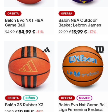
OFERTA
OFERTA
Balón Evo NXT FIBA
Balón NBA Outdoor
Game Ball
Basket Lebron James
84,99 €
19,99 €
94,99 €
−11%
22,99 €
−13%
OFERTA
NIÑOS
OFERTA
MUJER
Balón 3S Rubber X3
Balón Evo Nxt Game Ball
Liga Femenina Endesa
10,99 €
19,99 €
−45%