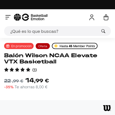
En promoción
Oferta
Hasta
45
Member Points
Balón Wilson NCAA Elevate
VTX Basketball
(
1
)
14
,
99
€
22
,
99
€
-35%
Te ahorras
8,00 €