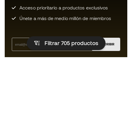
Acceso prioritario a productos exclusivos
Únete a más de medio millón de miembros
Filtrar 705
productos
SUSCRIBIR
Acepto recibir comunicaciones personalizadas para mi
según la
Política de privacidad
de Sports Emotion.
La App
para los que viven el basket
de forma diferente.