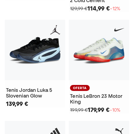
2 Cold Cement
114,99 €
129,99 €
−12%
OFERTA
Tenis Jordan Luka 5
Slovenian Glow
Tenis LeBron 23 Motor
King
139,99 €
179,99 €
199,99 €
−10%