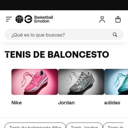
TENIS DE BALONCESTO
Nike
Jordan
adidas
Tenis de baloncesto Nike
Tenis Jordan
Tenis de 