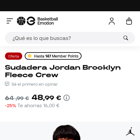
Oferta
Hasta
147
Member Points
Sudadera Jordan Brooklyn
Fleece Crew
Sé el primero en opinar
48
,
99
€
64
,
99
€
-25%
Te ahorras
16,00 €