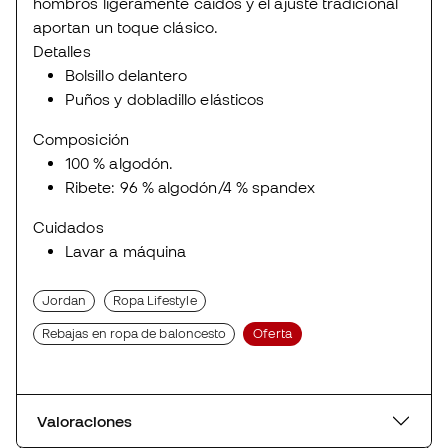
hombros ligeramente caídos y el ajuste tradicional
aportan un toque clásico.
Detalles
Bolsillo delantero
Puños y dobladillo elásticos
Composición
100 % algodón.
Ribete: 96 % algodón/4 % spandex
Cuidados
Lavar a máquina
Jordan
Ropa Lifestyle
Rebajas en ropa de baloncesto
Oferta
Valoraciones