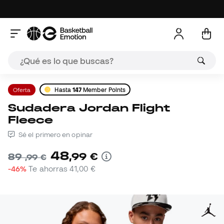
Oferta
Hasta
147
Member Points
Sudadera Jordan Flight
Fleece
Sé el primero en opinar
48
,
99
€
89
,
99
€
-46%
Te ahorras
41,00 €