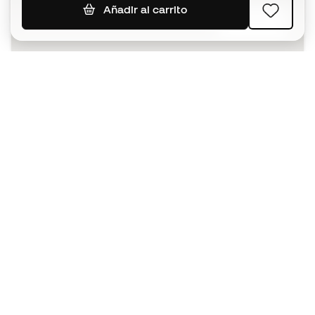
Añadir al carrito
SUSCRIBIR
Acepto recibir comunicaciones personalizadas para mi
según la
Política de privacidad
de Sports Emotion.
La App
para los que viven el basket
de forma diferente.
¿Te ayudamos?