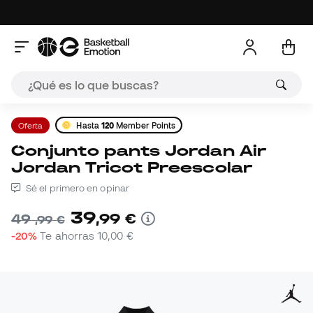
Oferta
Hasta
120
Member Points
Conjunto pants Jordan Air
Jordan Tricot Preescolar
Sé el primero en opinar
39
,
99
€
49
,
99
€
-20%
Te ahorras
10,00 €