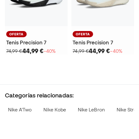
OFERTA
OFERTA
Tenis Precision 7
Tenis Precision 7
44,99 €
44,99 €
74,99 €
−40%
74,99 €
−40%
Categorías relacionadas:
Nike A'Two
Nike Kobe
Nike LeBron
Nike Stre