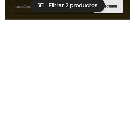
Filtrar 2
productos
SUSCRIBIR
Acepto recibir comunicaciones personalizadas para mi
según la
Política de privacidad
de Sports Emotion.
La App
para los que viven el basket
de forma diferente.
¿Te ayudamos?