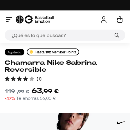
Agotado
Hasta
192
Member Points
Chamarra Nike Sabrina
Reversible
(
1
)
63
,
99
€
119
,
99
€
-47%
Te ahorras
56,00 €