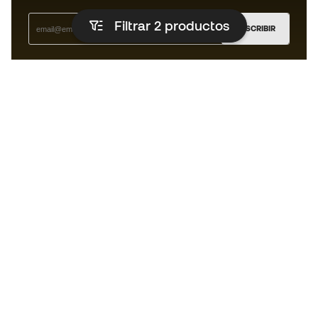
Filtrar 2
productos
SUSCRIBIR
Acepto recibir comunicaciones personalizadas para mi
según la
Política de privacidad
de Sports Emotion.
La App
para los que viven el basket
de forma diferente.
¿Te ayudamos?