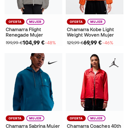
OFERTA
MUJER
OFERTA
MUJER
Chamarra Flight
Chamarra Kobe Light
Renegade Mujer
Weight Woven Mujer
104,99 €
69,99 €
199,99 €
−48%
129,99 €
−46%
OFERTA
MUJER
OFERTA
MUJER
Chamarra Sabrina Mujer
Chamarra Coaches 40th