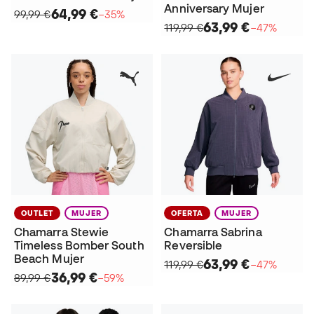
Anniversary Mujer
64,99 €
99,99 €
−35%
63,99 €
119,99 €
−47%
OUTLET
MUJER
OFERTA
MUJER
Chamarra Stewie
Chamarra Sabrina
Timeless Bomber South
Reversible
Beach Mujer
63,99 €
119,99 €
−47%
36,99 €
89,99 €
−59%