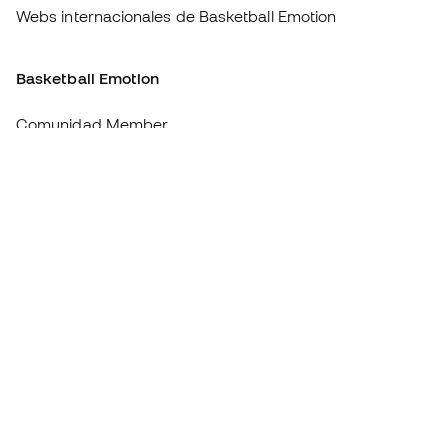
Webs internacionales de Basketball Emotion
Basketball Emotion
Comunidad Member
Quienes somos
Trabaja con nosotros
Condiciones generales de contratación
Información de compra - Política de cookies
Política de privacidad
Aviso legal
#BeTheBest
En Sports Emotion fomentamos una cultura de vida deportiva orientada