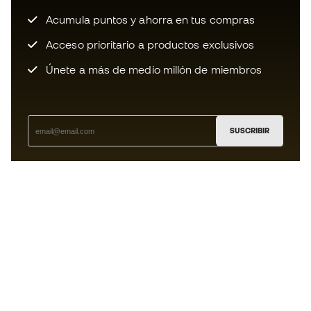
Acumula puntos y ahorra en tus compras
Acceso prioritario a productos exclusivos
Únete a más de medio millón de miembros
SUSCRIBIR
Acepto recibir comunicaciones personalizadas para mi
según la
Política de privacidad
de Sports Emotion.
La App
para los que viven el basket
de forma diferente.