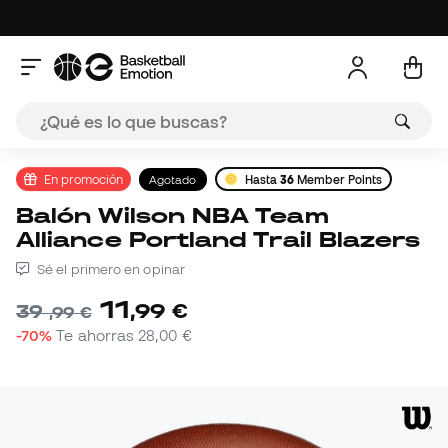
En promoción
Agotado
Hasta
36
Member Points
Balón Wilson NBA Team
Alliance Portland Trail Blazers
Sé el primero en opinar
11
,
99
€
39
,
99
€
-70%
Te ahorras
28,00 €