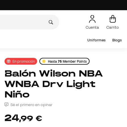
Cuenta
Carrito
Uniformes
Blogs
En promoción
Hasta
75
Member Points
Balón Wilson NBA
WNBA Drv Light
Niño
Sé el primero en opinar
24
,
99
€