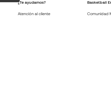
¿Te ayudamos?
Basketball E
Atención al cliente
Comunidad 
Cambios y devoluciones
Quienes som
Equivalencia de tallas de tenis
Trabaja con 
Compliance
Condiciones 
contratación
Webs internacionales de
Basketball Emotion
Información 
de cookies
Política de p
Aviso legal