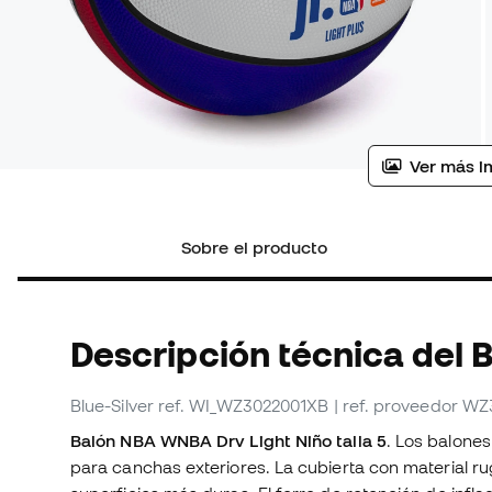
Ver más i
Sobre el producto
Descripción técnica del 
Blue-Silver
ref. WI_WZ3022001XB
| ref. proveedor W
Balón NBA WNBA Drv Light Niño talla 5
. Los balone
para canchas exteriores. La cubierta con material r