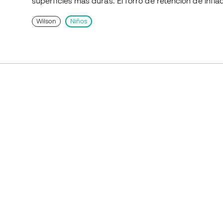
superficies más duras. El forro de retención de infl
Wilson
Niños