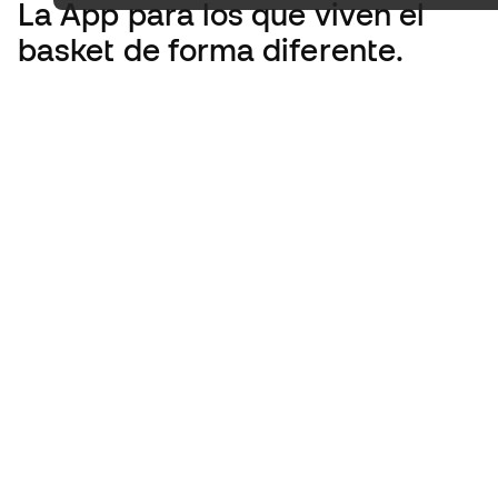
La App
para los que viven el
basket de forma diferente.
Español latino
€
EUR