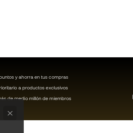
untos y ahorra en tus compras
oritario a productos exclusivos
ás de medio millón de miembros