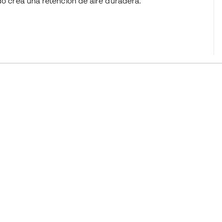
ado crea una retención de aire duradera.