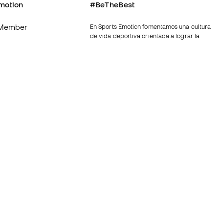
motion
#BeTheBest
Member
En Sports Emotion fomentamos una cultura
de vida deportiva orientada a lograr la
os
felicidad completa del deportista, gracias
al ecosistema creado por la
nosotros
especialización de cada una de las
marcas que forman parte del grupo.
generales de
Ver todas las tiendas
de compra - Política
Fútbol Emotion
rivacidad
Running Emotion