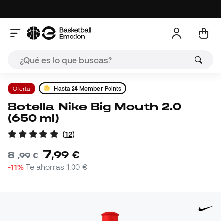
Oferta
Hasta
24
Member Points
Botella Nike Big Mouth 2.0
(650 ml)
(
12
)
7
,
99
€
8
,
99
€
-11%
Te ahorras
1,00 €