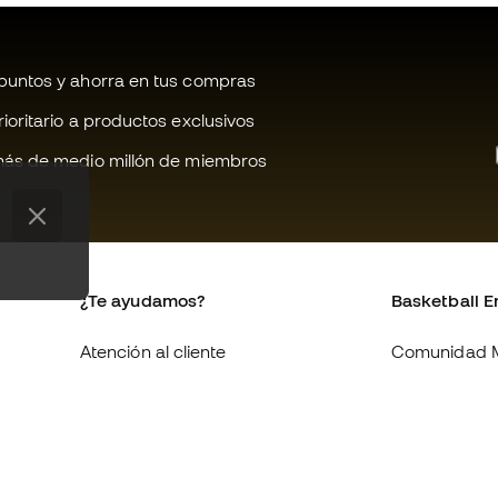
untos y ahorra en tus compras
oritario a productos exclusivos
ás de medio millón de miembros
¿Te ayudamos?
Basketball E
Atención al cliente
Comunidad 
Cambios y devoluciones
Quienes som
Equivalencia de tallas de tenis
Trabaja con 
Compliance
Condiciones 
contratación