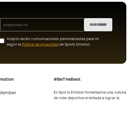
SUSCRIBIR
Acepto recibir comunicaciones personalizadas para mi
según la
Política de privacidad
de Sports Emotion.
motion
#BeTheBest
Member
En Sports Emotion fomentamos una cultura
de vida deportiva orientada a lograr la
os
felicidad completa del deportista, gracias
al ecosistema creado por la
nosotros
especialización de cada una de las
marcas que forman parte del grupo.
generales de