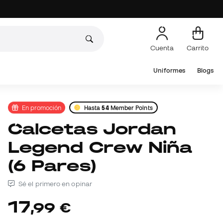
Cuenta
Carrito
Uniformes
Blogs
En promoción
Hasta
54
Member Points
Calcetas Jordan
Legend Crew Niña
(6 Pares)
Sé el primero en opinar
17
,
99
€