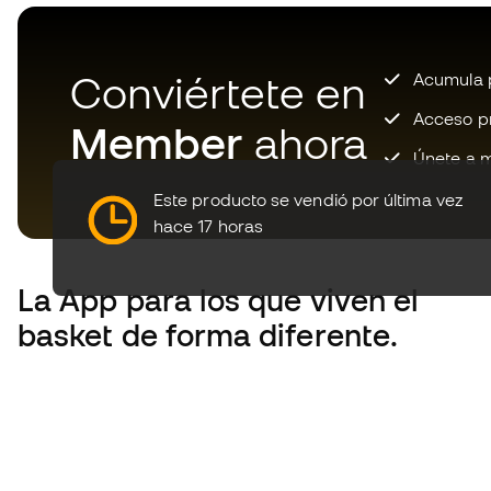
Conviértete en
Acumula p
Acceso pri
Member
ahora
Únete a m
Este producto se vendió por última vez
hace 17 horas
La App
para los que viven el
basket de forma diferente.