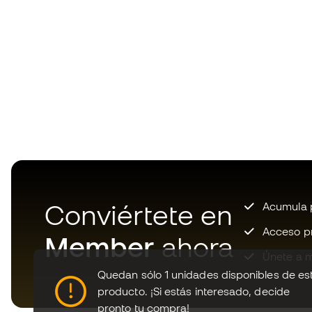
Conviértete en
Acumula p
Acceso pri
Member
ahora
Únete a m
Quedan sólo 1 unidades disponibles de es
producto.
¡Si estás interesado, decide
pronto tu compra!