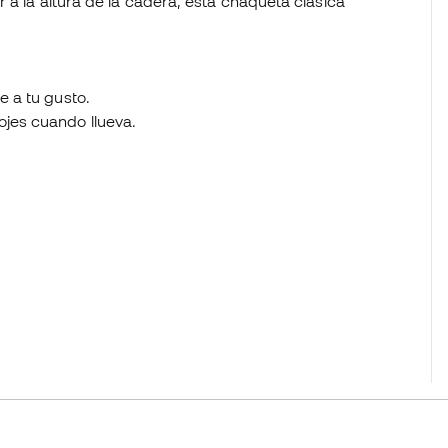
 a la altura de la cadera, esta chaqueta clásica
e a tu gusto.
ojes cuando llueva.