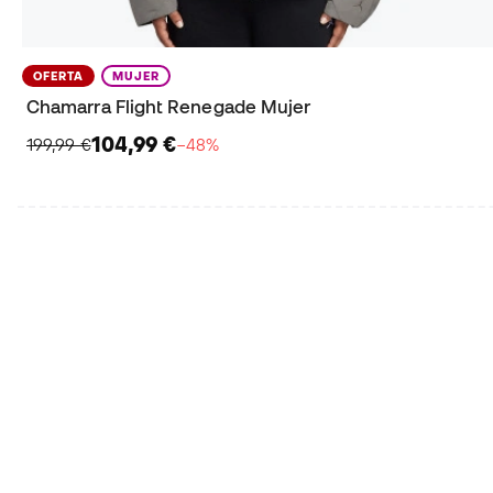
OFERTA
MUJER
Chamarra Flight Renegade Mujer
104,99 €
199,99 €
−48%