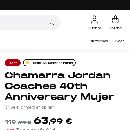
Cuenta
Carrito
Uniformes
Blogs
Oferta
Hasta
192
Member Points
Chamarra Jordan
Coaches 40th
Anniversary Mujer
Sé el primero en opinar
63
,
99
€
119
,
99
€
-47%
Te ahorras
56,00 €