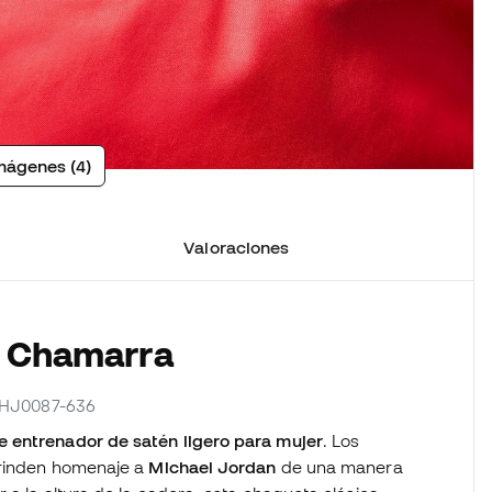
mágenes (4)
Valoraciones
a Chamarra
r HJ0087-636
 entrenador de satén ligero para mujer
. Los
 rinden homenaje a
Michael Jordan
de una manera