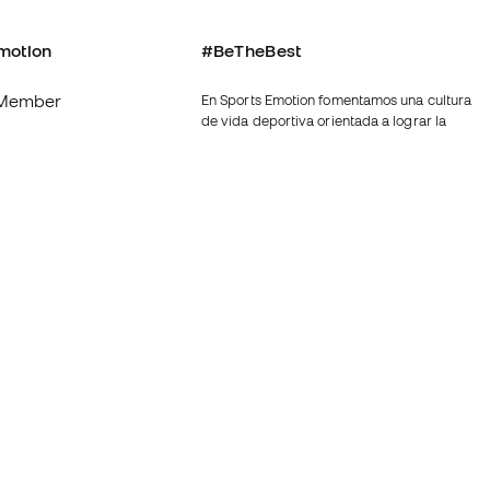
motion
#BeTheBest
Member
En Sports Emotion fomentamos una cultura
de vida deportiva orientada a lograr la
os
felicidad completa del deportista, gracias
al ecosistema creado por la
nosotros
especialización de cada una de las
marcas que forman parte del grupo.
generales de
Ver todas las tiendas
de compra - Política
Fútbol Emotion
rivacidad
Running Emotion