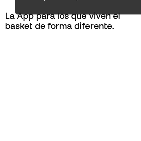
La App
para los que viven el
basket de forma diferente.
Español latino
€
EUR