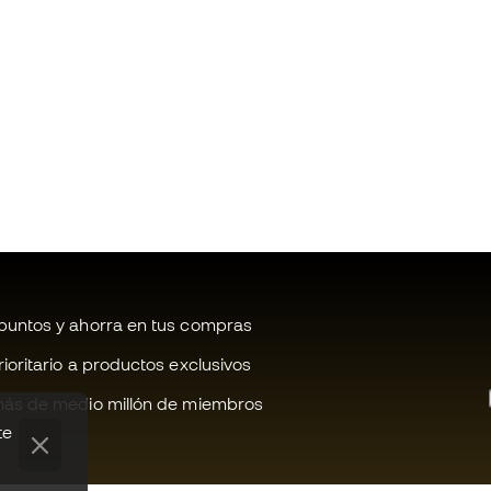
untos y ahorra en tus compras
oritario a productos exclusivos
ás de medio millón de miembros
te