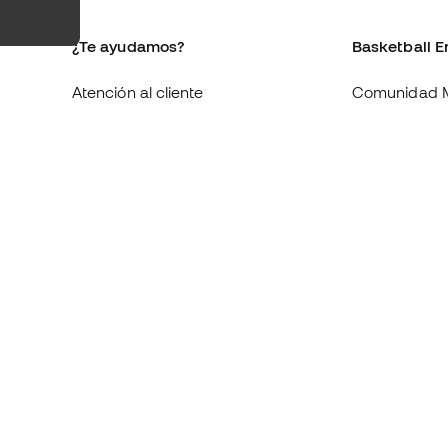
¿Te ayudamos?
Basketball E
Atención al cliente
Comunidad 
Cambios y devoluciones
Quienes som
Equivalencia de tallas de tenis
Trabaja con 
Compliance
Condiciones 
contratación
Webs internacionales de
Basketball Emotion
Información 
de cookies
Política de p
Aviso legal