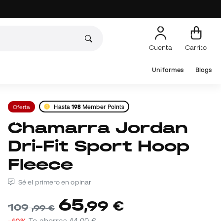
Cuenta
Carrito
Uniformes
Blogs
Oferta
Hasta
198
Member Points
Chamarra Jordan
Dri-Fit Sport Hoop
Fleece
Sé el primero en opinar
65
,
99
€
109
,
99
€
-40%
Te ahorras
44,00 €