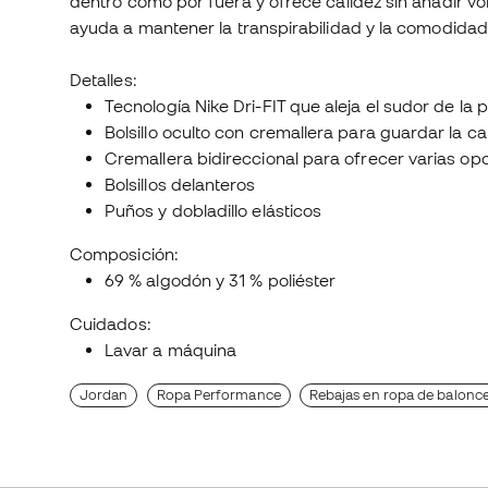
dentro como por fuera y ofrece calidez sin añadir vo
ayuda a mantener la transpirabilidad y la comodidad 
Detalles:
Tecnología Nike Dri-FIT que aleja el sudor de la 
Bolsillo oculto con cremallera para guardar la ca
Cremallera bidireccional para ofrecer varias opc
Bolsillos delanteros
Puños y dobladillo elásticos
Composición:
69 % algodón y 31 % poliéster
Cuidados:
Lavar a máquina
Jordan
Ropa Performance
Rebajas en ropa de balonc