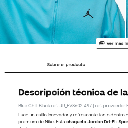
Ver más i
Sobre el producto
Descripción técnica de l
Blue Chill-Black
ref. JR_FV8602-497
| ref. proveedor
Luce un estilo innovador y refrescante tanto dentro 
premium de Nike. Esta
chaqueta Jordan Dri-Fit Spo