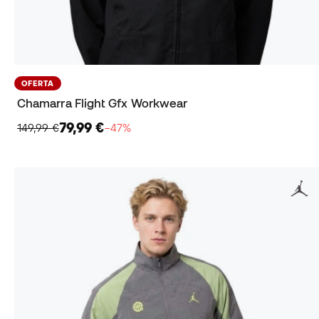
OFERTA
Chamarra Flight Gfx Workwear
79,99 €
149,99 €
−47%