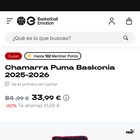
Outlet
Hasta
102
Member Points
Chamarra Puma Baskonia
2025-2026
Sé el primero en opinar
33
,
99
€
84
,
99
€
-60%
Te ahorras
51,00 €