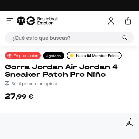
En promoción
Agotado
Hasta
84
Member Points
Gorra Jordan Air Jordan 4
Sneaker Patch Pro Niño
Sé el primero en opinar
27
,
99
€