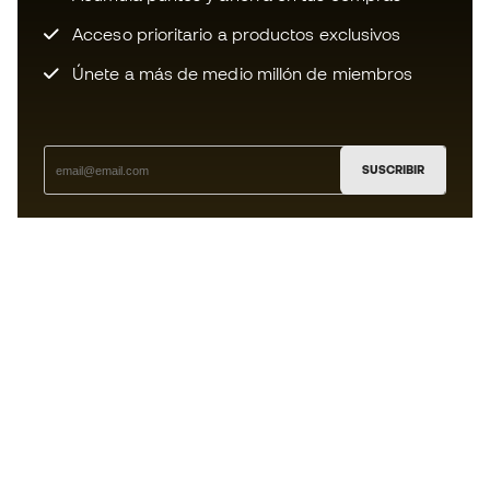
Acceso prioritario a productos exclusivos
Únete a más de medio millón de miembros
SUSCRIBIR
Acepto recibir comunicaciones personalizadas para mi
según la
Política de privacidad
de Sports Emotion.
La App
para los que viven el basket
de forma diferente.