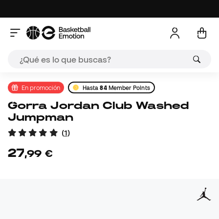
En promoción
Hasta
84
Member Points
Gorra Jordan Club Washed
Jumpman
(
1
)
27
,
99
€