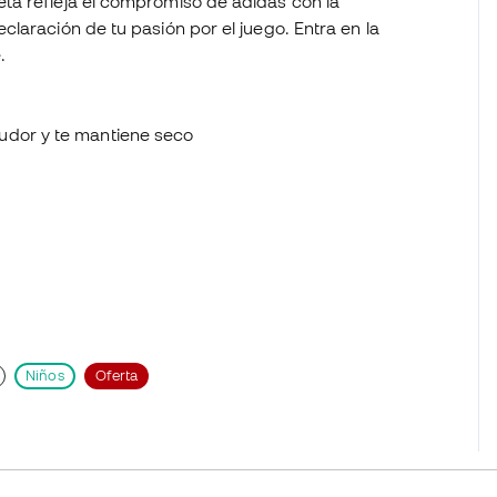
ta refleja el compromiso de adidas con la
laración de tu pasión por el juego. Entra en la
.
udor y te mantiene seco
Niños
Oferta