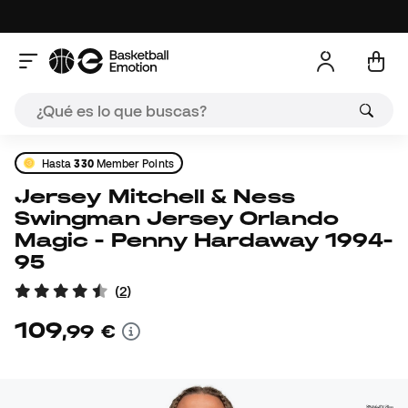
Hasta
330
Member Points
Jersey Mitchell & Ness
Swingman Jersey Orlando
Magic - Penny Hardaway 1994-
95
(
2
)
109
,
99
€