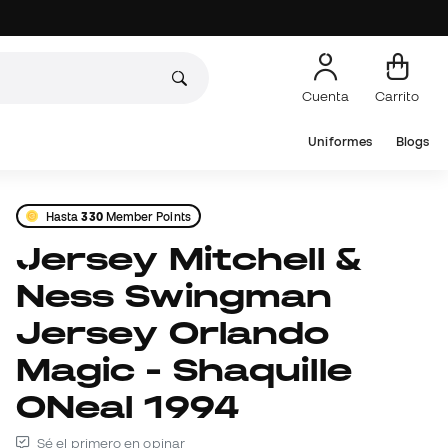
Cuenta
Carrito
Uniformes
Blogs
Hasta
330
Member Points
Jersey Mitchell &
Ness Swingman
Jersey Orlando
Magic - Shaquille
ONeal 1994
Sé el primero en opinar