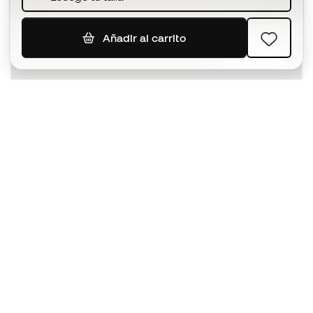
Añadir al carrito
SUSCRIBIR
Acepto recibir comunicaciones personalizadas para mi
según la
Política de privacidad
de Sports Emotion.
La App
para los que viven el basket
de forma diferente.