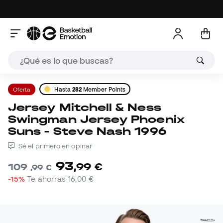
Oferta
Hasta
282
Member Points
Jersey Mitchell & Ness
Swingman Jersey Phoenix
Suns - Steve Nash 1996
Sé el primero en opinar
93
,
99
€
109
,
99
€
-15%
Te ahorras
16,00 €