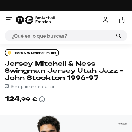
Hasta
375
Member Points
Jersey Mitchell & Ness
Swingman Jersey Utah Jazz -
John Stockton 1996-97
Sé el primero en opinar
124
,
99
€