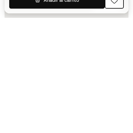
Añadir al carrito
SUSCRIBIR
Acepto recibir comunicaciones personalizadas para mi
según la
Política de privacidad
de Sports Emotion.
La App
para los que viven el basket
de forma diferente.
¿Te ayudamos?