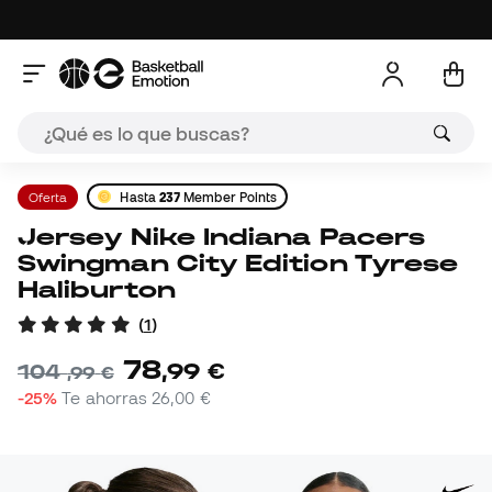
Oferta
Hasta
237
Member Points
Jersey Nike Indiana Pacers
Swingman City Edition Tyrese
Haliburton
(
1
)
78
,
99
€
104
,
99
€
-25%
Te ahorras
26,00 €