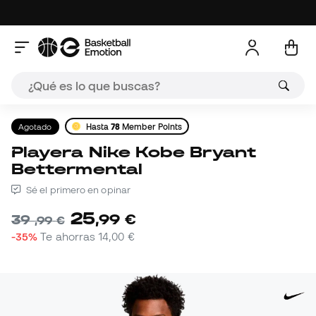
Agotado
Hasta
78
Member Points
Playera Nike Kobe Bryant
Bettermental
Sé el primero en opinar
25
,
99
€
39
,
99
€
-35%
Te ahorras
14,00 €