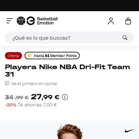
Oferta
Hasta
84
Member Points
Playera Nike NBA Dri-Fit Team
31
Sé el primero en opinar
27
,
99
€
34
,
99
€
-20%
Te ahorras
7,00 €