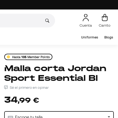
Cuenta
Carrito
Uniformes
Blogs
Hasta
105
Member Points
Malla corta Jordan
Sport Essential Bl
Sé el primero en opinar
34
,
99
€
Escoge tu talla