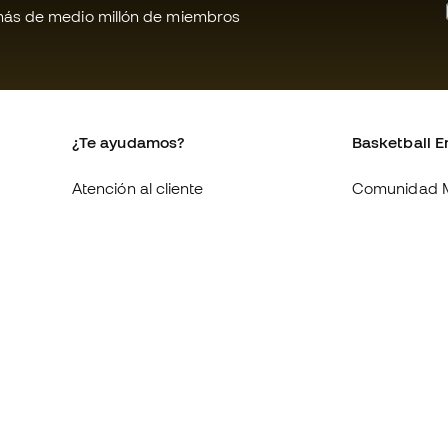
ás de medio millón de miembros
¿Te ayudamos?
Basketball E
Atención al cliente
Comunidad 
Cambios y devoluciones
Quienes som
Equivalencia de tallas de tenis
Trabaja con 
Compliance
Condiciones 
contratación
Webs internacionales de
Basketball Emotion
Información 
de cookies
Política de p
Aviso legal