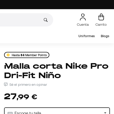
Cuenta
Carrito
Uniformes
Blogs
Hasta
84
Member Points
Malla corta Nike Pro
Dri-Fit Niño
Sé el primero en opinar
27
,
99
€
Escoge tu talla