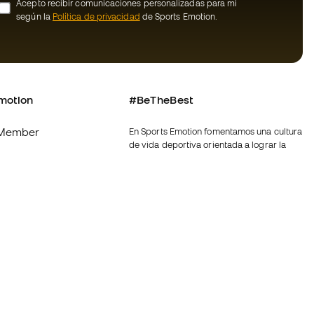
Acepto recibir comunicaciones personalizadas para mi
según la
Política de privacidad
de Sports Emotion.
motion
#BeTheBest
Member
En Sports Emotion fomentamos una cultura
de vida deportiva orientada a lograr la
os
felicidad completa del deportista, gracias
al ecosistema creado por la
nosotros
especialización de cada una de las
marcas que forman parte del grupo.
generales de
Ver todas las tiendas
de compra - Política
Fútbol Emotion
rivacidad
Running Emotion