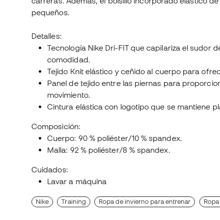
carreras. Además, el bolsillo incorporado elástico d
pequeños.
Detalles:
Tecnología Nike Dri-FIT que capilariza el sudor de
comodidad.
Tejido Knit elástico y ceñido al cuerpo para of
Panel de tejido entre las piernas para proporcio
movimiento.
Cintura elástica con logotipo que se mantiene p
Composición:
Cuerpo: 90 % poliéster/10 % spandex.
Malla: 92 % poliéster/8 % spandex.
Cuidados:
Lavar a máquina
Nike
Training
Ropa de invierno para entrenar
Ropa