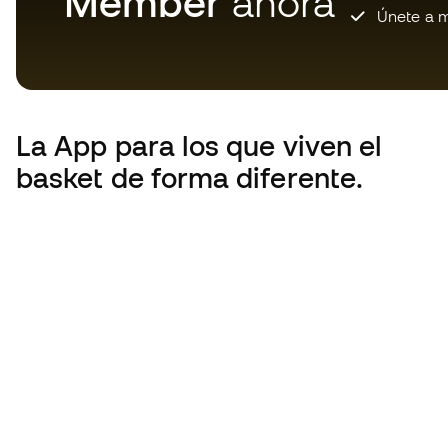
Member
ahora
Únete a m
La App
para los que viven el
basket de forma diferente.