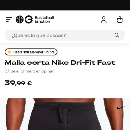
Hasta
120
Member Points
Malla corta Nike Dri-Fit Fast
Sé el primero en opinar
39
,
99
€