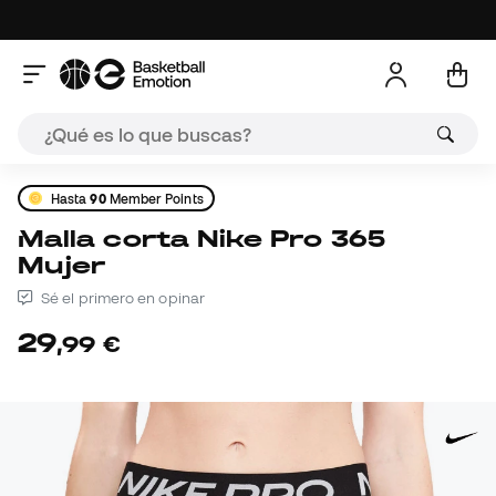
Hasta
90
Member Points
Malla corta Nike Pro 365
Mujer
Sé el primero en opinar
29
,
99
€