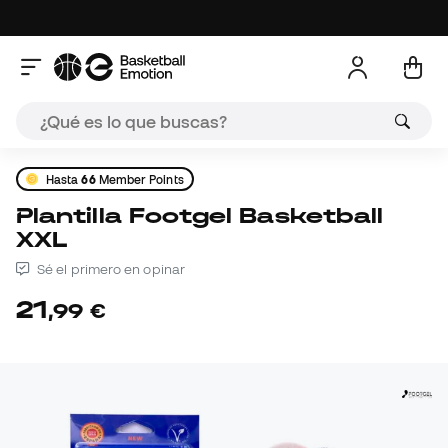
Hasta
66
Member Points
Plantilla Footgel Basketball
XXL
Sé el primero en opinar
21
,
99
€