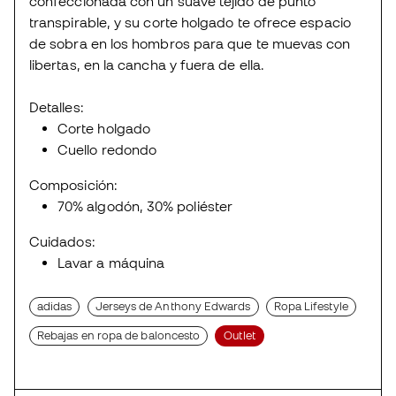
confeccionada con un suave tejido de punto
transpirable, y su corte holgado te ofrece espacio
de sobra en los hombros para que te muevas con
libertas, en la cancha y fuera de ella.
Detalles:
Corte holgado
Cuello redondo
Composición:
70% algodón, 30% poliéster
Cuidados:
Lavar a máquina
adidas
Jerseys de Anthony Edwards
Ropa Lifestyle
Rebajas en ropa de baloncesto
Outlet