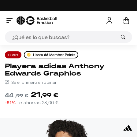
Outlet
Hasta
66
Member Points
Playera adidas Anthony
Edwards Graphics
Sé el primero en opinar
21
,
99
€
44
,
99
€
-51%
Te ahorras
23,00 €