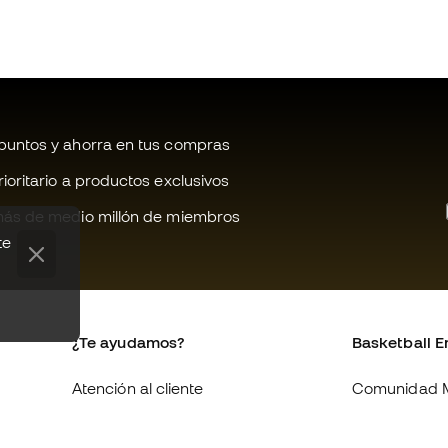
untos y ahorra en tus compras
oritario a productos exclusivos
ás de medio millón de miembros
te
¿Te ayudamos?
Basketball E
Atención al cliente
Comunidad 
Cambios y devoluciones
Quienes som