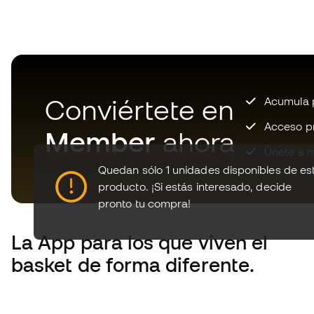
Conviértete en
Acumula p
Acceso pri
Member
ahora
Únete a m
Quedan sólo 1 unidades disponibles de es
producto.
¡Si estás interesado, decide
pronto tu compra!
La App
para los que viven el
basket de forma diferente.