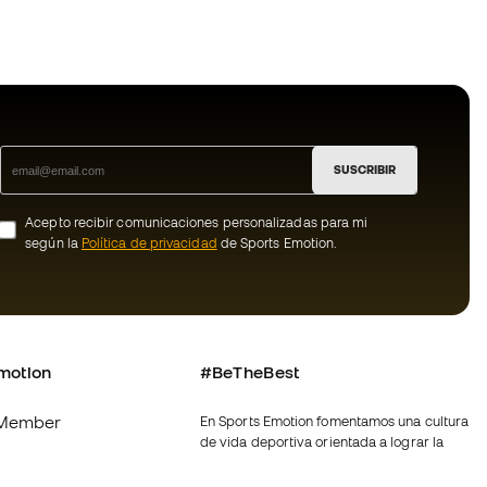
SUSCRIBIR
Acepto recibir comunicaciones personalizadas para mi
según la
Política de privacidad
de Sports Emotion.
motion
#BeTheBest
Member
En Sports Emotion fomentamos una cultura
de vida deportiva orientada a lograr la
os
felicidad completa del deportista, gracias
al ecosistema creado por la