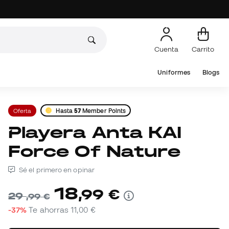
Cuenta
Carrito
Uniformes
Blogs
Oferta
Hasta
57
Member Points
Playera Anta KAI
Force Of Nature
Sé el primero en opinar
18
,
99
€
29
,
99
€
-37%
Te ahorras
11,00 €