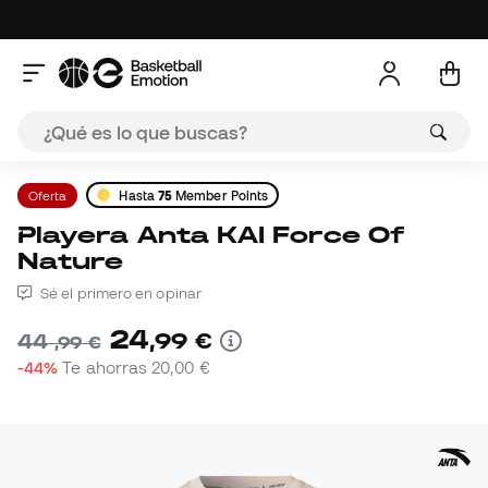
Oferta
Hasta
75
Member Points
Playera Anta KAI Force Of
Nature
Sé el primero en opinar
24
,
99
€
44
,
99
€
-44%
Te ahorras
20,00 €