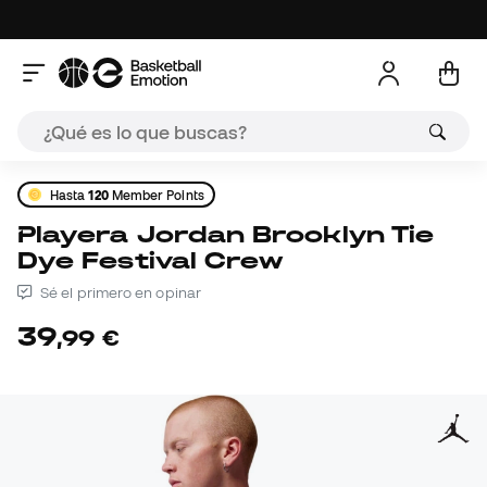
Hasta
120
Member Points
Playera Jordan Brooklyn Tie
Dye Festival Crew
Sé el primero en opinar
39
,
99
€