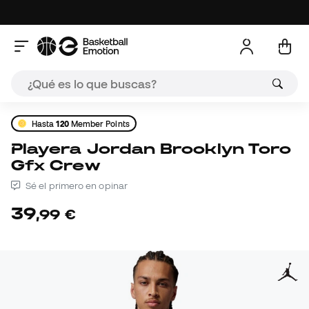
Hasta
120
Member Points
Playera Jordan Brooklyn Toro
Gfx Crew
Sé el primero en opinar
39
,
99
€