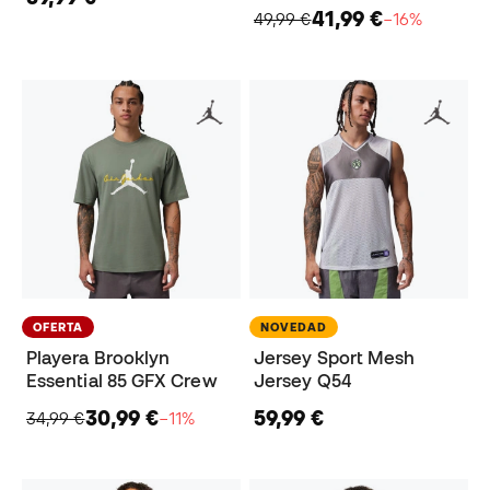
41,99 €
49,99 €
−16%
OFERTA
NOVEDAD
Playera Brooklyn
Jersey Sport Mesh
Essential 85 GFX Crew
Jersey Q54
30,99 €
59,99 €
34,99 €
−11%