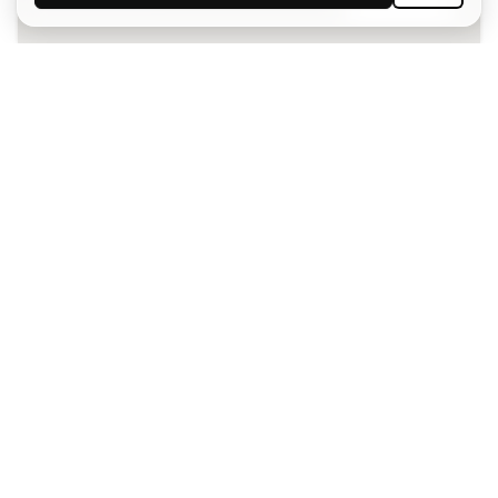
Acepto recibir comunicaciones personalizadas para mi
según la
Política de privacidad
de Sports Emotion.
La App
para los que viven el basket
de forma diferente.
¿Te ayudamos?
Atención al cliente