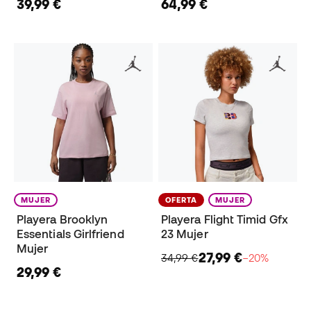
39,99 €
64,99 €
MUJER
OFERTA
MUJER
Playera Brooklyn
Playera Flight Timid Gfx
Essentials Girlfriend
23 Mujer
Mujer
27,99 €
34,99 €
−20%
29,99 €