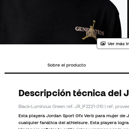
Ver más i
Sobre el producto
Descripción técnica del 
Black-Luminous Green
ref. JR_IF2221-010
| ref. prov
Esta playera Jordan Sport Gfx Verb para mujer de 
cualquier fanática del athleisure. Esta playera log