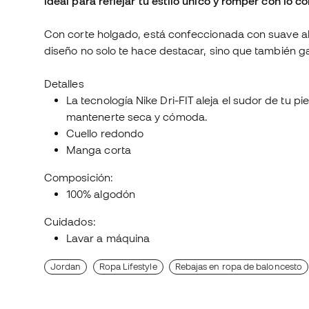
ideal para reflejar tu estilo único y romper con lo 
Con corte holgado, está confeccionada con suave al
diseño no solo te hace destacar, sino que también g
Detalles
La tecnología Nike Dri-FIT aleja el sudor de tu 
mantenerte seca y cómoda.
Cuello redondo
Manga corta
Composición:
100% algodón
Cuidados:
Lavar a máquina
Jordan
Ropa Lifestyle
Rebajas en ropa de baloncesto