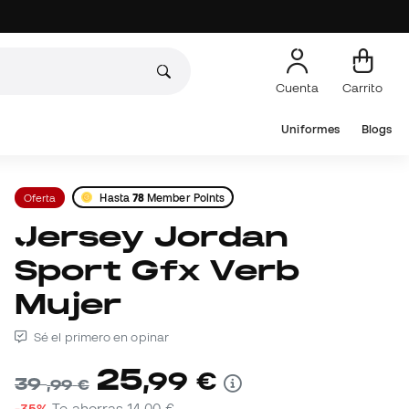
Cuenta
Carrito
Uniformes
Blogs
Oferta
Hasta
78
Member Points
Jersey Jordan
Sport Gfx Verb
Mujer
Sé el primero en opinar
25
,
99
€
39
,
99
€
-35%
Te ahorras
14,00 €