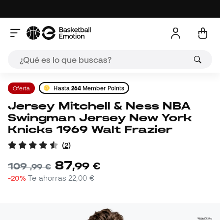
Oferta
Hasta
264
Member Points
Jersey Mitchell & Ness NBA
Swingman Jersey New York
Knicks 1969 Walt Frazier
(
2
)
87
,
99
€
109
,
99
€
-20%
Te ahorras
22,00 €