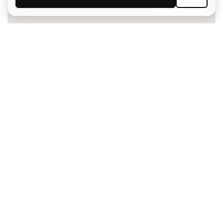
SUSCRIBIR
Acepto recibir comunicaciones personalizadas para mi
según la
Política de privacidad
de Sports Emotion.
La App
para los que viven el basket
de forma diferente.
¿Te ayudamos?
Atención al cliente