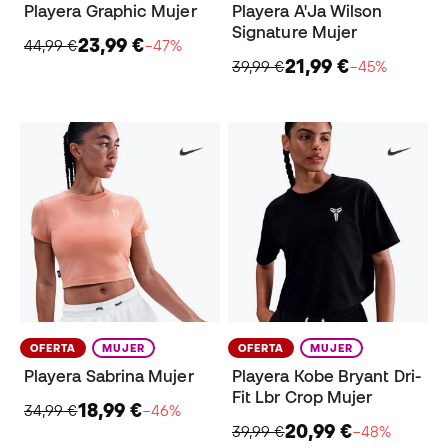
Playera Graphic Mujer
Playera A'Ja Wilson
Signature Mujer
23,99 €
44,99 €
−47%
21,99 €
39,99 €
−45%
OFERTA
MUJER
OFERTA
MUJER
Playera Sabrina Mujer
Playera Kobe Bryant Dri-
Fit Lbr Crop Mujer
18,99 €
34,99 €
−46%
20,99 €
39,99 €
−48%