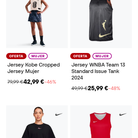
OFERTA
MUJER
OFERTA
MUJER
Jersey Kobe Cropped
Jersey WNBA Team 13
Jersey Mujer
Standard Issue Tank
2024
42,99 €
79,99 €
−46%
25,99 €
49,99 €
−48%