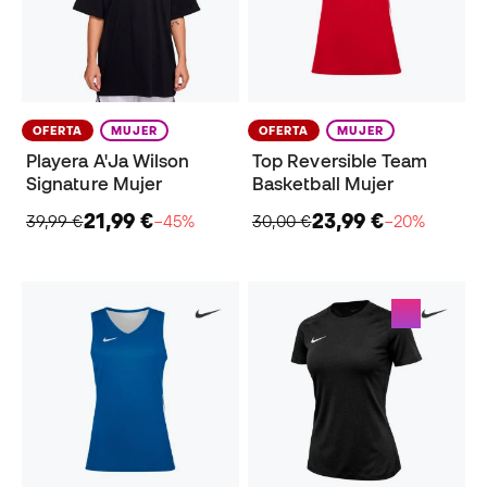
OFERTA
MUJER
OFERTA
MUJER
Playera A'Ja Wilson
Top Reversible Team
Signature Mujer
Basketball Mujer
21,99 €
23,99 €
39,99 €
−45%
30,00 €
−20%