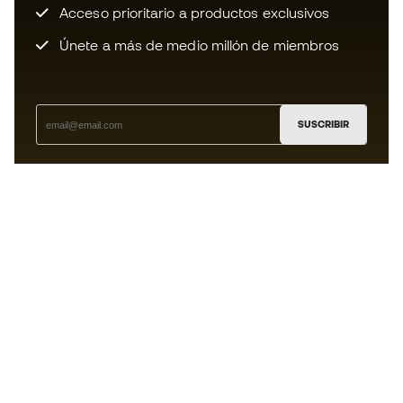
Acceso prioritario a productos exclusivos
Únete a más de medio millón de miembros
SUSCRIBIR
Acepto recibir comunicaciones personalizadas para mi
según la
Política de privacidad
de Sports Emotion.
La App
para los que viven el basket
de forma diferente.