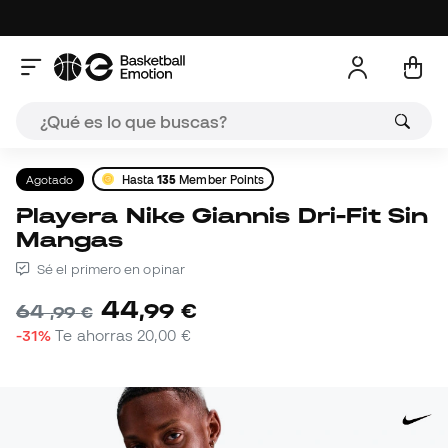
Agotado
Hasta
135
Member Points
Playera Nike Giannis Dri-Fit Sin
Mangas
Sé el primero en opinar
44
,
99
€
64
,
99
€
-31%
Te ahorras
20,00 €