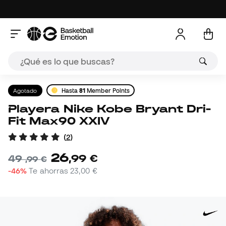
Agotado
Hasta
81
Member Points
Playera Nike Kobe Bryant Dri-
Fit Max90 XXIV
(
2
)
26
,
99
€
49
,
99
€
-46%
Te ahorras
23,00 €